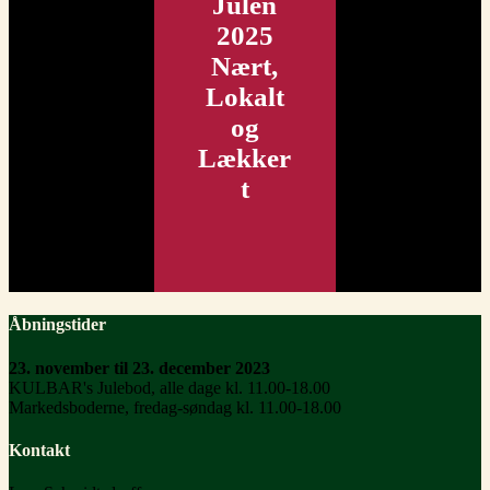
Julen
2025
Nært,
Lokalt
og
Lækker
t
Åbningstider
23. november til 23. december 2023
KULBAR's Julebod, alle dage kl. 11.00-18.00
Markedsboderne, fredag-søndag kl. 11.00-18.00
Kontakt