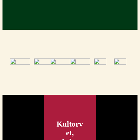
Kultorv
et,