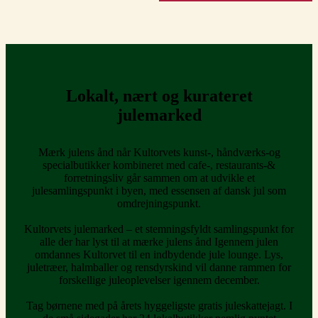
Lokalt, nært og kurateret
julemarked
Mærk julens ånd når Kultorvets kunst-, håndværks-og
specialbutikker kombineret med cafe-, restaurants-&
forretningsliv går sammen om at udvikle et
julesamlingspunkt i byen, med essensen af dansk jul som
omdrejningspunkt.
Kultorvets julemarked – et stemningsfyldt samlingspunkt for
alle der har lyst til at mærke julens ånd Igennem julen
omdannes Kultorvet til en indbydende jule lounge. Lys,
juletræer, halmballer og rensdyrskind vil danne rammen for
forskellige juleoplevelser igennem december.
Tag børnene med på årets hyggeligste gratis juleskattejagt. I