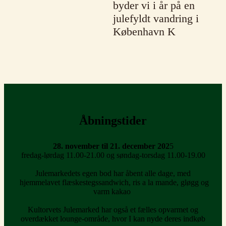
byder vi i år på en
julefyldt vandring i
København K
Åbningstider
28. november til 21. december 202
5
fredag-lørdag 11.00-21.00 og søndag-torsdag 11.00-19.00
Julemarkedets egen bod har åbent alle dage, med
hjemmelavet flæskestegssandwich, ris a la mande, gløgg og
varm kakao
Kultorvets Julemarked har også et fælles opvarmet og
overdækket lounge-område, hvor I kan nyde deres indkøb