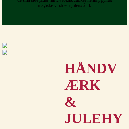
de små sidegader har 24 lokalbutikker nemlig pyntet
magiske vinduer i julens ånd.
HÅNDV
ÆRK
&
JULEHY